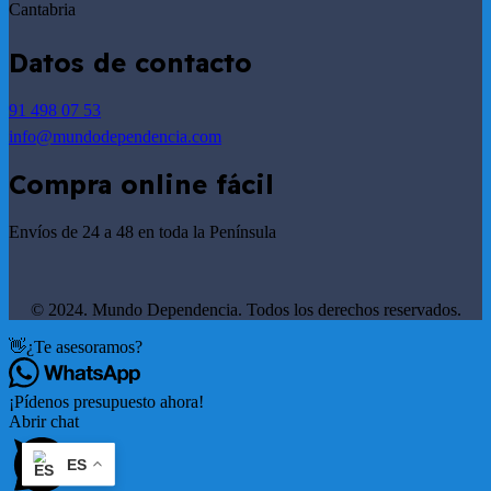
Cantabria
Datos de contacto
91 498 07 53
info@mundodependencia.com
Compra online fácil
Envíos de 24 a 48 en toda la Península
© 2024. Mundo Dependencia. Todos los derechos reservados.
👋¿Te asesoramos?
¡Pídenos presupuesto ahora!
Abrir chat
ES