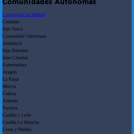
Comunidades Autónomas
Comunidad de Madrid
Cataluña
País Vasco
Comunidad Valenciana
Andalucía
Islas Baleares
Islas Canarias
Extremadura
Aragón
La Rioja
Murcia
Galicia
Asturias
Navarra
Castilla y León
Castilla La Mancha
Ceuta y Melilla