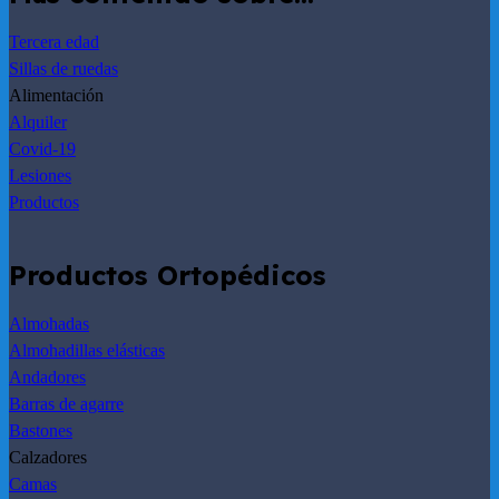
Tercera edad
Sillas de ruedas
Alimentación
Alquiler
Covid-19
Lesiones
Productos
Productos Ortopédicos
Almohadas
Almohadillas elásticas
Andadores
Barras de agarre
Bastones
Calzadores
Camas