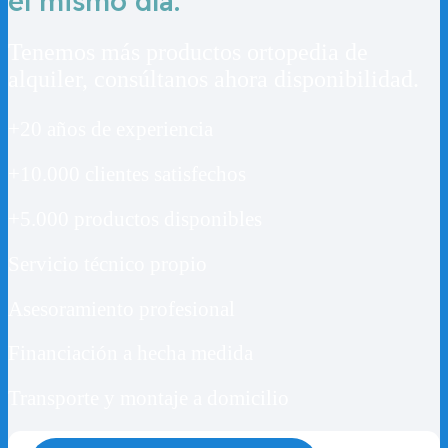
el mismo día.
Tenemos más productos ortopedia de
alquiler, consúltanos ahora disponibilidad.
+20 años de experiencia
+10.000 clientes satisfechos
+5.000 productos disponibles
Servicio técnico propio
Asesoramiento profesional
Financiación a hecha medida
Transporte y montaje a domicilio