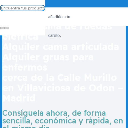
Alquiler silla de ruedas
añadido a tu
Alquiler silla de ruedas
eletrica
carrito.
Alquiler cama articulada
Alquiler gruas para
enfermos
cerca de la Calle Murillo
en Villaviciosa de Odon –
Madrid
Consíguela ahora, de forma
sencilla, económica y rápida, en