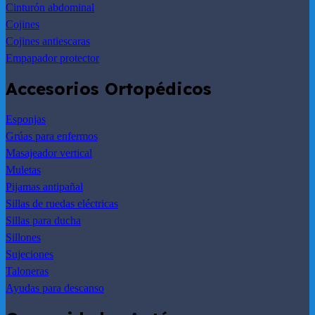
Cinturón abdominal
Cojines
Cojines antiescaras
Empapador protector
Accesorios Ortopédicos
Esponjas
Grúas para enfermos
Masajeador vertical
Muletas
Pijamas antipañal
Sillas de ruedas eléctricas
Sillas para ducha
Sillones
Sujeciones
Taloneras
Ayudas para descanso