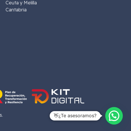
Ceuta y Melilla
Cantabria
s.
👋¿Te asesoramos?