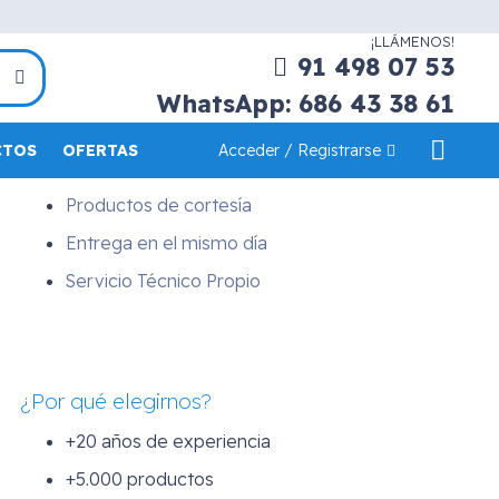
Servicios
¡LLÁMENOS!
Asesoramiento Profesional
91 498 07 53
Financiación a medida
WhatsApp: 686 43 38 61
Demostraciones a domicilio
Acceder / Registrarse
CTOS
OFERTAS
Transp. y Montaje a domicilio
Productos de cortesía
Entrega en el mismo día
Servicio Técnico Propio
¿Por qué elegirnos?
+20 años de experiencia
+5.000 productos