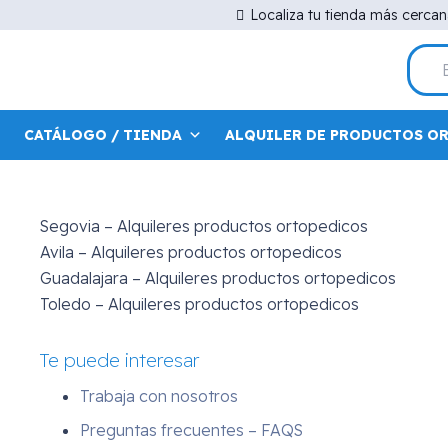
Dónde estamos
Localiza tu tienda más cerca
Madrid
– C/Maudes 15, 28003
Madrid
– Avda. Menedez Pelayo 44
Alcorcón
– Calle Alfredo Nobel , 5
Toledo
– Rda. Buenavista 45
CATÁLOGO / TIENDA
ALQUILER DE PRODUCTOS O
Segovia – Alquileres productos ortopedicos
Avila – Alquileres productos ortopedicos
Guadalajara – Alquileres productos ortopedicos
Toledo – Alquileres productos ortopedicos
Te puede interesar
Trabaja con nosotros
Preguntas frecuentes – FAQS