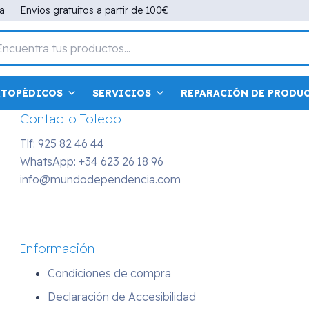
Contacto Madrid
na
Envios gratuitos a partir de 100€
Tlf: 91 498 07 53
WhatsApp:
+34 686 43 38 61
info@mundodependencia.com
RTOPÉDICOS
SERVICIOS
REPARACIÓN DE PRODU
Contacto Toledo
Tlf: 925 82 46 44
WhatsApp:
+34 623 26 18 96
info@mundodependencia.com
Información
Condiciones de compra
Declaración de Accesibilidad