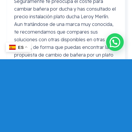
Seguramente te preocupa el coste para
cambiar bañera por ducha y has consultado el
precio instalación plato ducha Leroy Merlín.
Aun tratándose de una marca muy conocida,
te recomendamos que compares sus
soluciones con otras disponibles en otras
marcas, de forma que puedas encontrar la
ES
propuesta de cambio de bañera por un plato
de ducha que mejor se adapte a tus
necesidades y presupuesto.
Precio cambio bañera por plato de
ducha
Leroy
Merlin
En ocasiones se realiza la consulta de precio
cambio bañera por plato de ducha Leroy