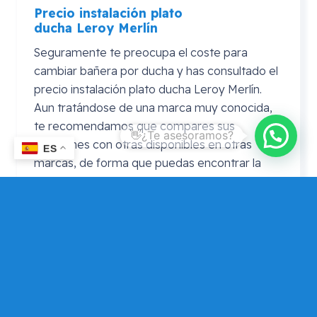
Precio instalación plato
ducha
Leroy
Merlín
Seguramente te preocupa el coste para
cambiar bañera por ducha y has consultado el
precio instalación plato ducha Leroy Merlín.
Aun tratándose de una marca muy conocida,
te recomendamos que compares sus
soluciones con otras disponibles en otras
ES
marcas, de forma que puedas encontrar la
propuesta de cambio de bañera por un plato
de ducha que mejor se adapte a tus
necesidades y presupuesto.
Precio cambio bañera por plato de
ducha
Leroy
Merlin