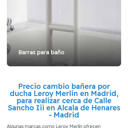
Barras para baño
Precio cambio bañera por
ducha Leroy Merlin en Madrid,
para realizar cerca de
Calle
Sancho Iii en Alcala de Henares
- Madrid
Algunas marcas como Leroy Merlín ofrecen