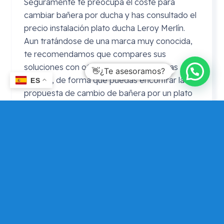
Seguramente te preocupa el coste para
cambiar bañera por ducha y has consultado el
precio instalación plato ducha Leroy Merlín.
Aun tratándose de una marca muy conocida,
te recomendamos que compares sus
soluciones con otras disponibles en otras
👋¿Te asesoramos?
marcas, de forma que puedas encontrar la
ES
propuesta de cambio de bañera por un plato
de ducha que mejor se adapte a tus
necesidades y presupuesto.
Precio cambio bañera por plato de
ducha
Leroy
Merlin
En ocasiones se realiza la consulta de precio
cambio bañera por plato de ducha Leroy