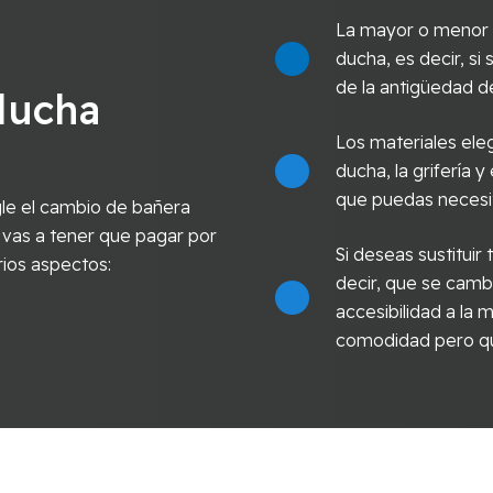
La mayor o menor c
ducha, es decir, s
de la antigüedad de
ducha
Los materiales eleg
ducha, la grifería y
que puedas necesi
le el cambio de bañera
 vas a tener que pagar por
Si deseas sustitui
rios aspectos:
decir, que se cambi
accesibilidad a la
comodidad pero qu