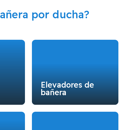
añera por ducha?
Elevadores de
bañera