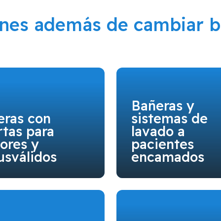
ones además de cambiar b
Bañeras y
eras con
sistemas de
tas para
lavado a
ores y
pacientes
usválidos
encamados