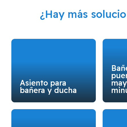
¿Hay más soluci
Bañ
puer
Asiento para
may
bañera y ducha
min