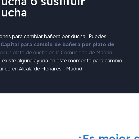
ucha o sustituir
ducha
iones para cambiar bañera por ducha . Puedes
 Capital para cambio de bañera por plato de
r un plato de ducha en la Comunidad de Madrid.
si existe alguna ayuda en este momento para cambio
anco en Alcala de Henares - Madrid
¿Es mejor 