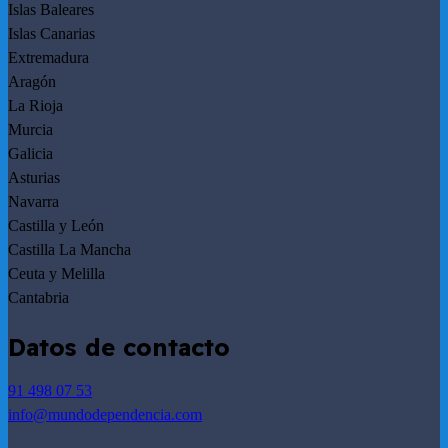
Islas Baleares
Islas Canarias
Extremadura
Aragón
La Rioja
Murcia
Galicia
Asturias
Navarra
Castilla y León
Castilla La Mancha
Ceuta y Melilla
Cantabria
Datos de contacto
91 498 07 53
info@mundodependencia.com