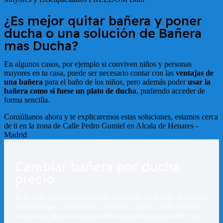
¿Es mejor quitar bañera y poner
ducha o una solución de Bañera
mas Ducha?
En algunos casos, por ejemplo si conviven niños y personas
mayores en tu casa, puede ser necesario contar con las
ventajas de
una bañera
para el baño de los niños, pero además poder
usar la
bañera como si fuese un plato de ducha
, pudiendo acceder de
forma sencilla.
Consúltanos ahora y te explicaremos estas soluciones, estamos cerca
de ti en la zona de
Calle Pedro Gumiel en Alcala de Henares -
Madrid
Cambiar bañera por ducha
precio
Si te estás preguntando o estás buscando en google el cambio
de bañera por ducha precio, es decir, cuánto cúesta y cuánto
vas a tener que pagar por cambiar la bañera por ducha, va a