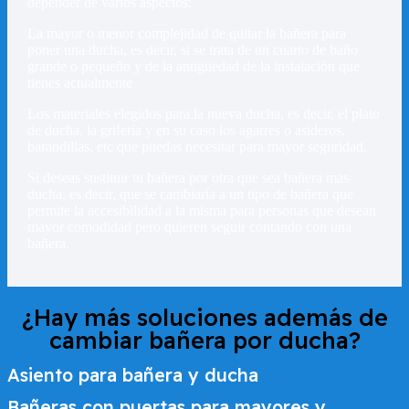
depender de varios aspectos:
La mayor o menor complejidad de quitar la bañera para
poner una ducha, es decir, si se trata de un cuarto de baño
grande o pequeño y de la antigüedad de la instalación que
tienes actualmente
Los materiales elegidos para la nueva ducha, es decir, el plato
de ducha, la grifería y en su caso los agarres o asideros,
barandillas, etc que puedas necesitar para mayor seguridad.
Si deseas sustituir tu bañera por otra que sea bañera mas
ducha, es decir, que se cambiaría a un tipo de bañera que
permite la accesibilidad a la misma para personas que desean
mayor comodidad pero quieren seguir contando con una
bañera.
¿Hay más soluciones además de
cambiar bañera por ducha?
Asiento para bañera y ducha
Bañeras con puertas para mayores y