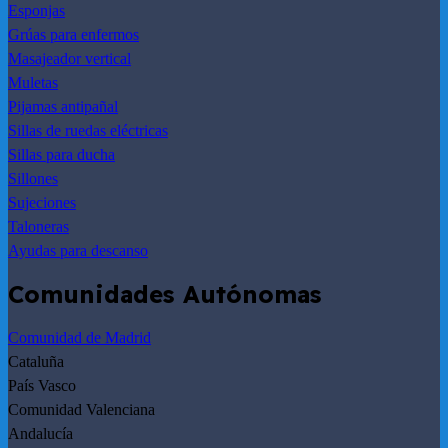
Esponjas
Grúas para enfermos
Masajeador vertical
Muletas
Pijamas antipañal
Sillas de ruedas eléctricas
Sillas para ducha
Sillones
Sujeciones
Taloneras
Ayudas para descanso
Comunidades Autónomas
Comunidad de Madrid
Cataluña
País Vasco
Comunidad Valenciana
Andalucía