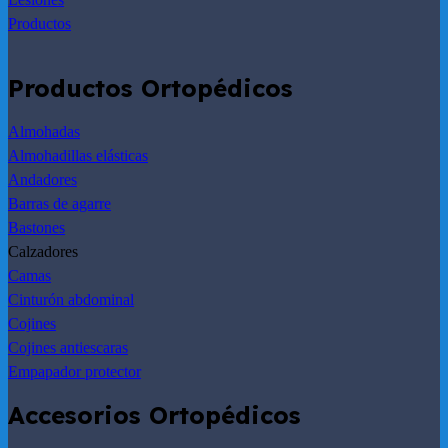
Productos
Productos Ortopédicos
Almohadas
Almohadillas elásticas
Andadores
Barras de agarre
Bastones
Calzadores
Camas
Cinturón abdominal
Cojines
Cojines antiescaras
Empapador protector
Accesorios Ortopédicos