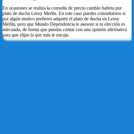
En ocasiones se realiza la consulta de precio cambio bañera por
plato de ducha Leroy Merlin. En este caso puedes consultarnos si
por algún motivo prefieres adquirir el plato de ducha en Leroy
Merlín, pero que Mundo Dependencia te asesore si tu elección es
adecuada, de forma que puedas contar con una opinión alternativa
para que elijas la que más te encaja.