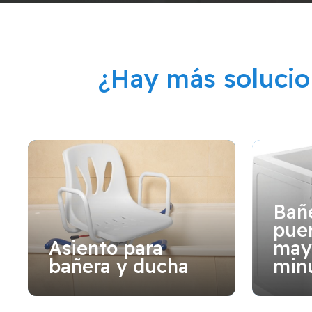
¿Hay más soluci
Bañ
puer
Asiento para
may
bañera y ducha
min