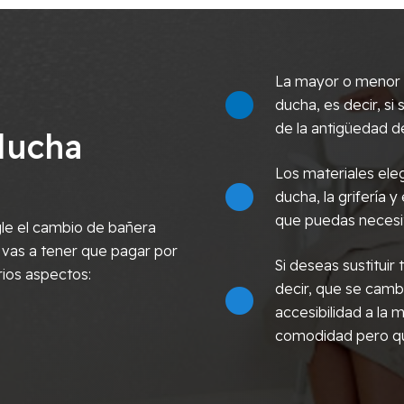
La mayor o menor c
ducha, es decir, s
de la antigüedad de
ducha
Los materiales eleg
ducha, la grifería y
que puedas necesi
le el cambio de bañera
 vas a tener que pagar por
Si deseas sustitui
rios aspectos:
decir, que se cambi
accesibilidad a la
comodidad pero qu