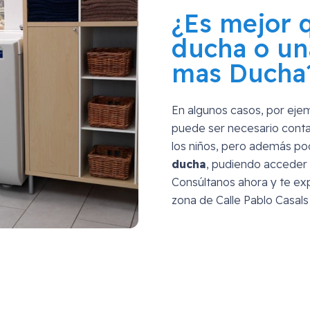
¿Es mejor 
ducha o un
mas Ducha
En algunos casos, por eje
puede ser necesario conta
los niños, pero además p
ducha
, pudiendo acceder 
Consúltanos ahora y te exp
zona de
Calle Pablo Casal