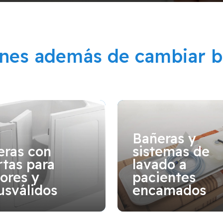
ones además de cambiar b
Bañeras y
eras con
sistemas de
tas para
lavado a
ores y
pacientes
usválidos
encamados