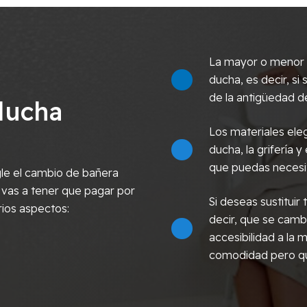
La mayor o menor c
ducha, es decir, s
de la antigüedad de
ducha
Los materiales eleg
ducha, la grifería y
que puedas necesi
le el cambio de bañera
 vas a tener que pagar por
Si deseas sustitui
rios aspectos:
decir, que se cambi
accesibilidad a la
comodidad pero qu