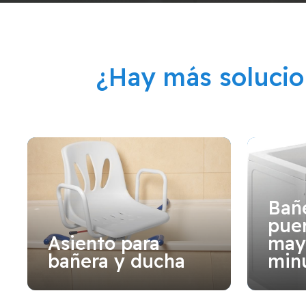
¿Hay más soluci
Bañ
puer
Asiento para
may
bañera y ducha
min