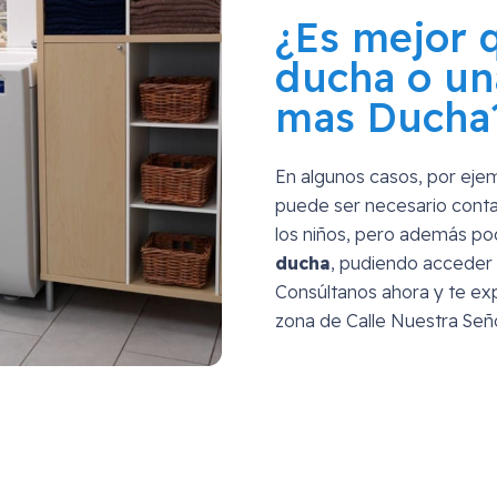
¿Es mejor 
ducha o un
mas Ducha
En algunos casos, por eje
puede ser necesario conta
los niños, pero además p
ducha
, pudiendo acceder 
Consúltanos ahora y te exp
zona de
Calle Nuestra Señ