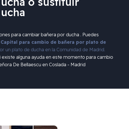
ucha o sustituir
ducha
iones para cambiar bañera por ducha . Puedes
 Capital para cambio de bañera por plato de
r un plato de ducha en la Comunidad de Madrid.
si existe alguna ayuda en este momento para cambio
Señora De Bellaescu en Coslada - Madrid