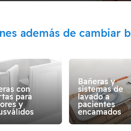
ones además de cambiar b
Bañeras y
eras con
sistemas de
tas para
lavado a
ores y
pacientes
usválidos
encamados