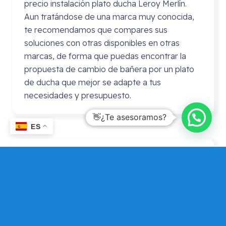
precio instalación plato ducha Leroy Merlín.
Aun tratándose de una marca muy conocida,
te recomendamos que compares sus
soluciones con otras disponibles en otras
marcas, de forma que puedas encontrar la
propuesta de cambio de bañera por un plato
de ducha que mejor se adapte a tus
necesidades y presupuesto.
👋¿Te asesoramos?
ES
Precio cambio bañera por plato de
ducha
Leroy
Merlin
En ocasiones se realiza la consulta de precio
cambio bañera por plato de ducha Leroy
Merlin. En este caso puedes consultarnos si
por algún motivo prefieres adquirir el plato de