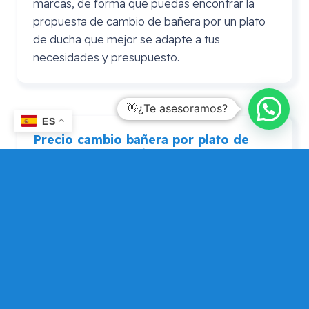
marcas, de forma que puedas encontrar la
propuesta de cambio de bañera por un plato
de ducha que mejor se adapte a tus
necesidades y presupuesto.
👋¿Te asesoramos?
ES
Precio cambio bañera por plato de
ducha
Leroy
Merlin
En ocasiones se realiza la consulta de precio
cambio bañera por plato de ducha Leroy
Merlin. En este caso puedes consultarnos si
por algún motivo prefieres adquirir el plato de
ducha en Leroy Merlín, pero que Mundo
Dependencia te asesore si tu elección es
adecuada, de forma que puedas contar con
una opinión alternativa para que elijas la que