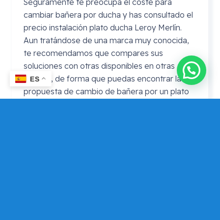
Seguramente te preocupa el coste para
cambiar bañera por ducha y has consultado el
precio instalación plato ducha Leroy Merlín.
Aun tratándose de una marca muy conocida,
te recomendamos que compares sus
soluciones con otras disponibles en otras
marcas, de forma que puedas encontrar la
ES
propuesta de cambio de bañera por un plato
de ducha que mejor se adapte a tus
necesidades y presupuesto.
Precio cambio bañera por plato de
ducha
Leroy
Merlin
En ocasiones se realiza la consulta de precio
cambio bañera por plato de ducha Leroy