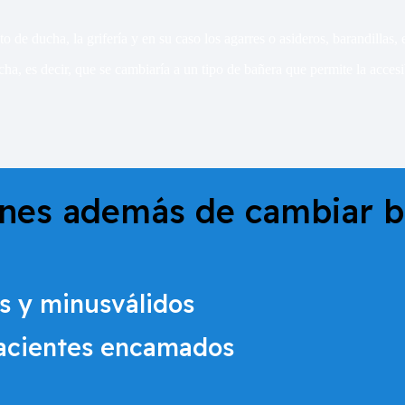
to de ducha, la grifería y en su caso los agarres o asideros, barandillas
ucha, es decir, que se cambiaría a un tipo de bañera que permite la acc
ones además de cambiar b
s y minusválidos
pacientes encamados