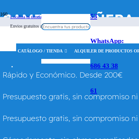
CAMBIAR BAÑERA
53
Localiza tu tienda más cercana
Envios gratuitos a partir de 100€
Tu renoveducha cer
WhatsApp:
Vigo en Madrid – 
CATÁLOGO / TIENDA
ALQUILER DE PRODUCTOS O
686 43 38
Rápido y Económico. Desde 200€
61
Presupuesto gratis, sin compromiso ni
Presupuesto gratis, sin compromiso ni