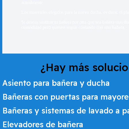
actualmente
Los materiales elegidos para la nueva ducha, es decir, el pla
Si deseas sustituir tu bañera por otra que sea bañera mas d
comodidad pero quieren seguir contando con una bañera.
¿Hay más soluci
Asiento para bañera y ducha
Bañeras con puertas para mayore
Bañeras y sistemas de lavado a 
Elevadores de bañera