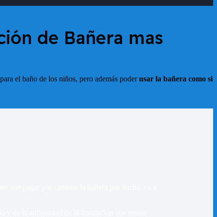
ución de Bañera mas
para el baño de los niños, pero además poder
usar la bañera como si
ener que pagar por cambiar la bañera por ducha, va a
 y de la antigüedad de la instalación que tienes