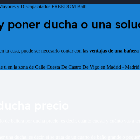
 y poner ducha o una sol
n tu casa, puede ser necesario contar con las
ventajas de una bañera
e ti en la zona de
Calle Cuesta De Castro De Vigo en Madrid - Madrid
ducha precio
o de bañera por ducha precio, es decir, cuánto cúesta y cuánto vas a t
 una ducha, es decir, si se trata de un cuarto de baño grande o pequeño