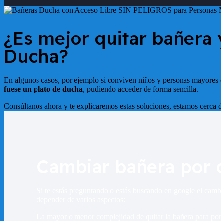
¿Es mejor quitar bañera
Ducha?
En algunos casos, por ejemplo si conviven niños y personas mayores e
fuese un plato de ducha
, pudiendo acceder de forma sencilla.
Consúltanos ahora y te explicaremos estas soluciones, estamos cerca d
Cambiar bañera por 
Si te estás preguntando o estás buscando en google el cambi
depender de varios aspectos:
La mayor o menor complejidad de quitar la bañera para poner