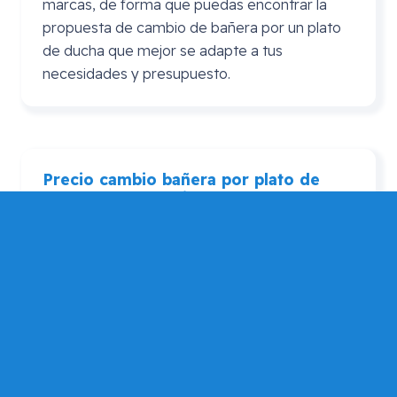
marcas, de forma que puedas encontrar la
propuesta de cambio de bañera por un plato
de ducha que mejor se adapte a tus
necesidades y presupuesto.
Precio cambio bañera por plato de
ducha
Leroy
Merlin
En ocasiones se realiza la consulta de precio
cambio bañera por plato de ducha Leroy
Merlin. En este caso puedes consultarnos si
por algún motivo prefieres adquirir el plato de
ducha en Leroy Merlín, pero que Mundo
Dependencia te asesore si tu elección es
adecuada, de forma que puedas contar con
una opinión alternativa para que elijas la que