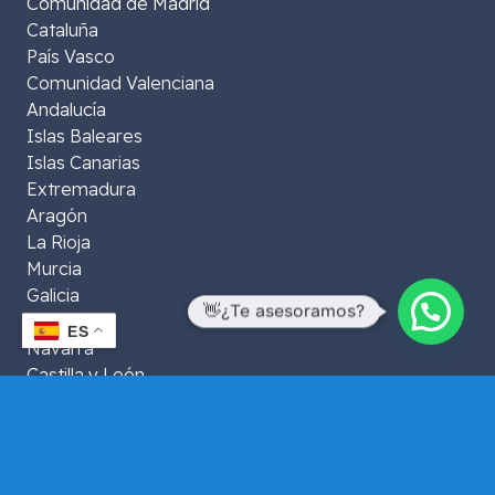
Comunidad de Madrid
Cataluña
País Vasco
Comunidad Valenciana
Andalucía
Islas Baleares
Islas Canarias
Extremadura
Aragón
La Rioja
Murcia
Galicia
👋¿Te asesoramos?
Asturias
ES
Navarra
Castilla y León
Castilla La Mancha
Ceuta y Melilla
Cantabria