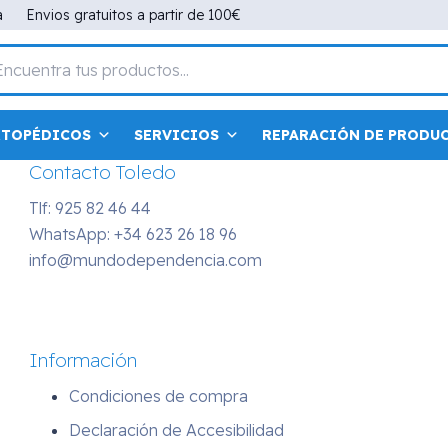
Contacto Madrid
a
Envios gratuitos a partir de 100€
Tlf: 91 498 07 53
WhatsApp:
+34 686 43 38 61
info@mundodependencia.com
RTOPÉDICOS
SERVICIOS
REPARACIÓN DE PRODU
Contacto Toledo
Tlf: 925 82 46 44
WhatsApp:
+34 623 26 18 96
info@mundodependencia.com
Información
Condiciones de compra
Declaración de Accesibilidad