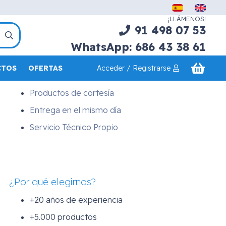
Servicios
¡LLÁMENOS!
Asesoramiento Profesional
91 498 07 53
Financiación a medida
WhatsApp: 686 43 38 61
Demostraciones a domicilio
Acceder / Registrarse
CTOS
OFERTAS
Transp. y Montaje a domicilio
Productos de cortesía
Entrega en el mismo día
Servicio Técnico Propio
¿Por qué elegirnos?
+20 años de experiencia
+5.000 productos