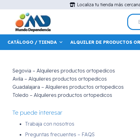
Dónde estamos
Localiza tu tienda más cercan
Madrid
– C/Maudes 15, 28003
Madrid
– Avda. Menedez Pelayo 44
Alcorcón
– Calle Alfredo Nobel , 5
Toledo
– Rda. Buenavista 45
CATÁLOGO / TIENDA
ALQUILER DE PRODUCTOS O
Segovia – Alquileres productos ortopedicos
Avila – Alquileres productos ortopedicos
Guadalajara – Alquileres productos ortopedicos
Toledo – Alquileres productos ortopedicos
Te puede interesar
Trabaja con nosotros
Preguntas frecuentes – FAQS