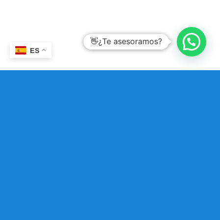
👋¿Te asesoramos?
ES
Servicio Técnico
Reparaciones productos ortopédicos
Porqué Mundo
Dependencia
Líder en venta y alquiler de Productos
Ortopédicos en Madrid –Camas para