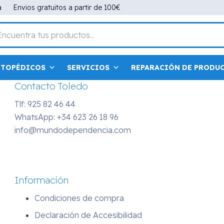
Contacto Madrid
a
Envios gratuitos a partir de 100€
Tlf: 91 498 07 53
WhatsApp:
+34 686 43 38 61
info@mundodependencia.com
RTOPÉDICOS
SERVICIOS
REPARACIÓN DE PRODU
Contacto Toledo
Tlf: 925 82 46 44
WhatsApp:
+34 623 26 18 96
info@mundodependencia.com
Información
Condiciones de compra
Declaración de Accesibilidad