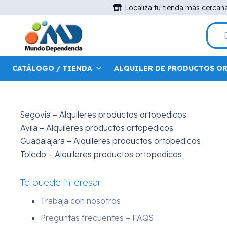
Dónde estamos
Localiza tu tienda más cercan
Madrid
– C/Maudes 15, 28003
Madrid
– Avda. Menedez Pelayo 44
Alcorcón
– Calle Alfredo Nobel , 5
Toledo
– Rda. Buenavista 45
CATÁLOGO / TIENDA
ALQUILER DE PRODUCTOS O
Segovia – Alquileres productos ortopedicos
Avila – Alquileres productos ortopedicos
Guadalajara – Alquileres productos ortopedicos
Toledo – Alquileres productos ortopedicos
Te puede interesar
Trabaja con nosotros
Preguntas frecuentes – FAQS