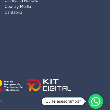
Castilla La Mancha
Ceuta y Melilla
Cantabria
s.
👋¿Te asesoramos?