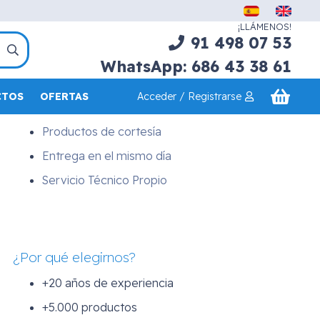
Servicios
¡LLÁMENOS!
Asesoramiento Profesional
91 498 07 53
Financiación a medida
WhatsApp: 686 43 38 61
Demostraciones a domicilio
Acceder / Registrarse
CTOS
OFERTAS
Transp. y Montaje a domicilio
Productos de cortesía
Entrega en el mismo día
Servicio Técnico Propio
¿Por qué elegirnos?
+20 años de experiencia
+5.000 productos